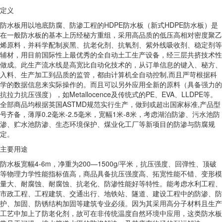
定义
防水板用以地底防腐、防渗工程的HDPE防水板（新式HDPE防水板）是
在一般防水板的基本上历经秘方重组，采用高品质的低压高相对密度聚乙
烯原料，并科学配制炭黑、抗老化剂、抗氧剂、紫外线吸收剂、稳定剂等
辅材，用目前国际性上最优秀的全自动土工生产设备，经三层共挤技术性
做成。此生产流水线是高宽比自动化技术的，从订单信息的键入、秘方、
入料、生产加工到品质的监管，都由计算机全自动控制,而且严苛根据科
学的数据信息来实际操作的。而且可以另外应用全新的原料（具备强力的
抗拉力抗压强度），如Metallocence及传统式的PE、EVA、LLDPE等。
全部商品均根据英国ASTMD规范实行生产，做到或超出国家标准,产品型
号齐备，薄厚0.2毫米-2.5毫米，宽幅1米-8米，考虑湖泊防渗、污水池防
渗、贮水池防渗、生态环境保护、煤业化工厂等新项目的防渗与防腐规
定。
主要用途
防水板宽幅4-6m，净重为200—1500g/平米，抗压强度、回弹性、顶破
等物理力学性能指标值高，商品具备抗压强度高、拓宽性能不错、变形模
量大、耐腐蚀、耐腐蚀、抗老化、防渗性能好等特性。能考虑水利工程、
市政工程、工程建筑、交通出行、地铁站、隧道、建设工程中的防渗、防
护、加固、防锈结构加固等建筑专业必须。因为其采用高分子材料且生产
工艺中加上了防老化剂，故可在非传统温度自然环境中应用，这类防水板