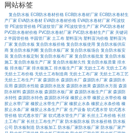
网站标签
复合防水板
ECB防水卷材价格
ECB防水卷材厂家
ECB防水卷材生
产厂家
EVA防水卷材
EVA防水卷材价格
EVA防水卷材厂家
PE波纹
管
PE波纹管价格
PE波纹管厂家
PE波纹管生产厂家
PVC防水卷材
PVC防水卷材价格
PVC防水卷材厂家
PVC防水卷材生产厂家
关键词
2
半园管价格
半园管厂家
土工布
塑料盲沟
塑料盲沟价格
塑料盲沟
厂家
复合防水板
复合防水板价格
复合防水板使用
复合防水板供应
商
复合防水板判断
复合防水板厂家
复合防水板场合
复合防水板安
装
复合防水板定制
复合防水板布厂家
复合防水板批发
复合防水板
施工
复合防水板生产厂家
复合防水板耐久性
复合防水板质量
排水
板
排水板厂家
排水板施工
排水板生产厂家
无妨土工布
无纺土工布
无纺土工布价格
无纺土工布制造商
无纺土工布厂家
无纺土工布工艺
无纺土工布生产厂家
森源防水
森源防水厂
森源防水厂家
森源防水
应用
森源防水性能
森源防水批发
森源防水效果
森源防水方面
森源
防水材料
森源防水板
森源防水板厂家
森源防水板生产厂家
森源防
水特性
森源防水特色
森源防水环保
橡胶止水带
橡胶止水带价格
橡
胶止水带厂家
橡胶止水带生产厂家
橡胶止水条
橡胶止水条价格
橡
胶止水条厂家
橡胶止水条生产厂家
生产设备
软式透水管
软式透水
管价格
软式透水管厂家
软式透水管生产厂家
长丝土工布价格
长丝
土工布厂家
长丝土工布生产厂家
防水板
​防水板
防水板价格
防水板
公司
防水板制造
防水板加工
防水板厂家
​防水板厂家
防水板厂家产