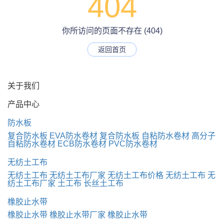
404
你所访问的页面不存在 (404)
返回首页
关于我们
产品中心
防水板
复合防水板
EVA防水卷材
复合防水板
自粘防水卷材
高分子
自粘防水卷材
ECB防水卷材
PVC防水卷材
无纺土工布
无纺土工布
无纺土工布厂家
无纺土工布价格
无纺土工布
无
纺土工布厂家
土工布
长丝土工布
橡胶止水带
橡胶止水带
橡胶止水带厂家
橡胶止水带