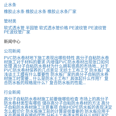
止水条
橡胶止水条
橡胶止水条
橡胶止水条厂家
管材类
软式透水管
半园管
软式透水管价格
PE波纹管
PE波纹管
PE波纹管厂家
新闻中心
公司新闻
PVC防水卷材地下施工表现出哪些特性
高分子自粘防水卷
材施工对于材料的要求
内增强PVC防水卷材出现张口如何
处理
高分子自粘防水卷材为什么拥有很高的市场地...
对于
PVC防水卷材保养的几点意见
无纺土工布工艺
防水板厂家
浅谈土工膜有什么重要性
防水板厂家的高分子自粘防水卷
材施工时需要...
什么是防水土工布？具体起什么作用？
复
合防水板的规格是什么？复合防水板的性能...
行业新闻
高分子自粘防水卷材施工前要做哪些检查
市场上的高分子
防水卷材类型有哪些
储存高分子自粘防水卷材的方法
高分
子自粘防水卷材施工注意事项
自粘HDPE防水板的表现决定
怎么截切它
防水板施工前的计算是很重要的
防水板应用于
水产养殖具有哪些优势
分析土工布透水性有什么材料决定